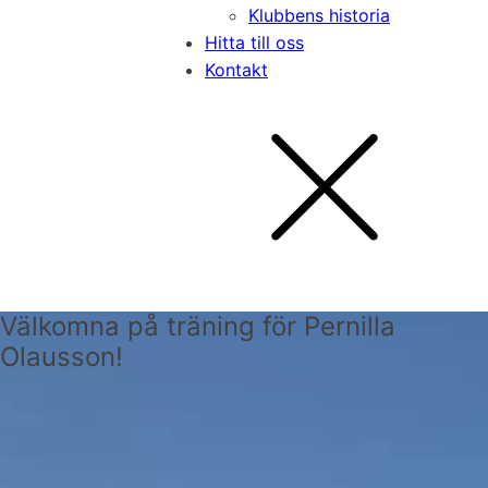
Klubbens historia
Hitta till oss
Kontakt
Välkomna på träning för Pernilla
Olausson!