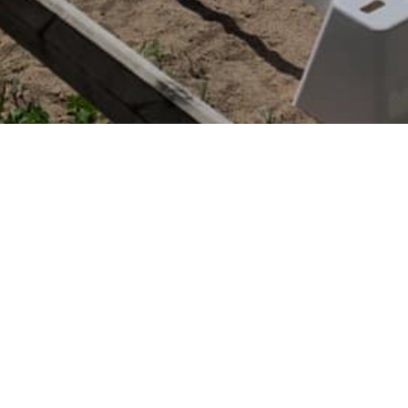
NÄR
fredag, 30 aug, 2024
14:00 - 17:00
LÄGG TILL I KALENDER
Ladda ner ICS
Google Kalender
iCalendar
Office 365
Outlook Live
VAR
Ridhuset