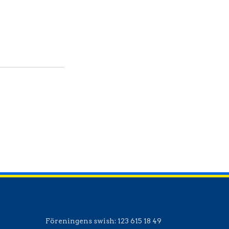
Office 365
Outlook Live
Föreningens swish:
123 615 18 49