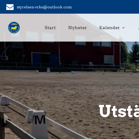
styrelsen-vrks@outlook.com
Start
Nyheter
Kalender
Utst