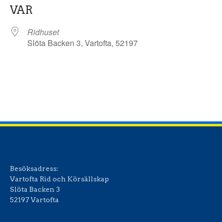
VAR
Ridhuset
Slöta Backen 3, Vartofta, 52197
Besöksadress:
Vartofta Rid och Körsällskap
Slöta Backen 3
52197 Vartofta