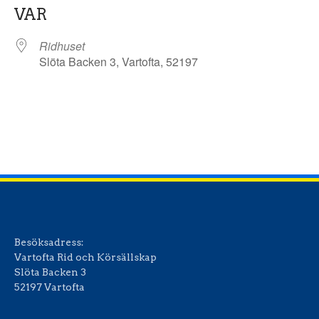
VAR
Ridhuset
Slöta Backen 3, Vartofta, 52197
Besöksadress:
Vartofta Rid och Körsällskap
Slöta Backen 3
52197 Vartofta