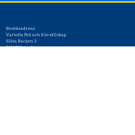
Besöksadress:
Vartofta Rid och Körsällskap
Slöta Backen 3
52197 Vartofta
Föreningens swish:
123 615 18 49
Bankgiro:
5494-5035
Organisationsnummer:
864001-1931
© 2022 – 2026 Vartofta Rid och Körsällskap. All Rights Reserved.
Hemsida från
AlizonWeb AB
.