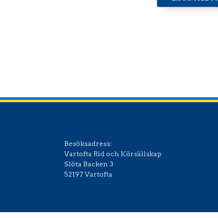
Ladda ner I
Besöksadress:
Vartofta Rid och Körsällskap
Slöta Backen 3
52197 Vartofta