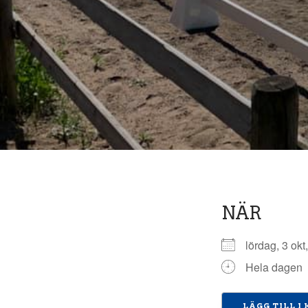
NÄR
lördag, 3 o
Hela dagen
LÄGG TILL I