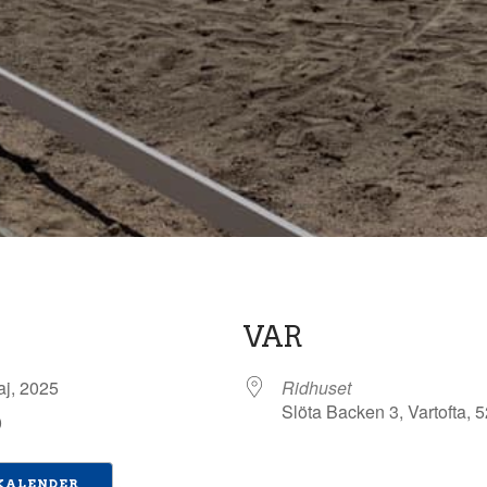
VAR
maj, 2025
Ridhuset
Slöta Backen 3, Vartofta, 
0
 KALENDER