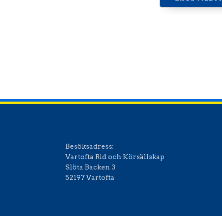
Ladda ner I
Besöksadress:
Vartofta Rid och Körsällskap
Slöta Backen 3
52197 Vartofta