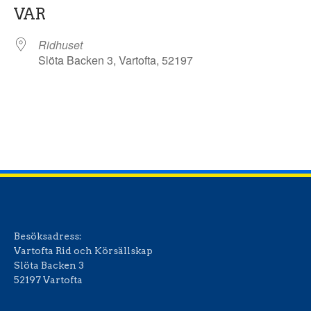
VAR
Ridhuset
Slöta Backen 3, Vartofta, 52197
Besöksadress:
Vartofta Rid och Körsällskap
Slöta Backen 3
52197 Vartofta