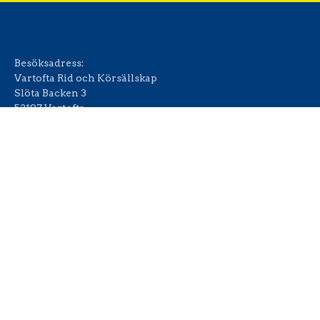
Besöksadress:
Vartofta Rid och Körsällskap
Slöta Backen 3
52197 Vartofta
Föreningens swish:
123 615 18 49
Bankgiro:
5494-5035
Organisationsnummer:
864001-1931
© 2022 – 2026 Vartofta Rid och Körsällskap. All Rights Reserved.
Hemsida från
AlizonWeb AB
.