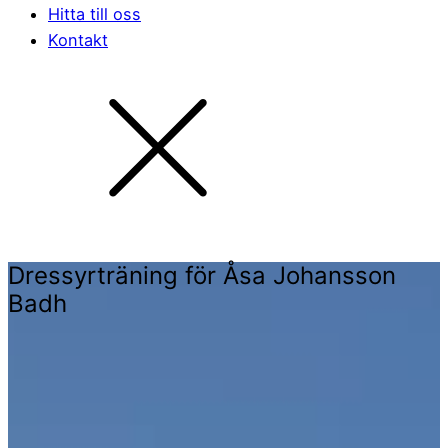
Hitta till oss
Kontakt
Dressyrträning för Åsa Johansson
Badh