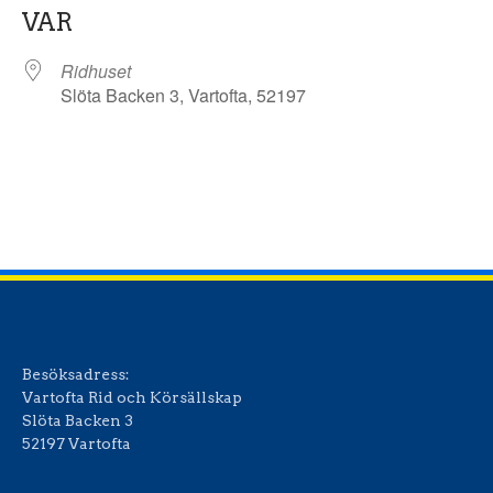
VAR
Ridhuset
Slöta Backen 3, Vartofta, 52197
Besöksadress:
Vartofta Rid och Körsällskap
Slöta Backen 3
52197 Vartofta