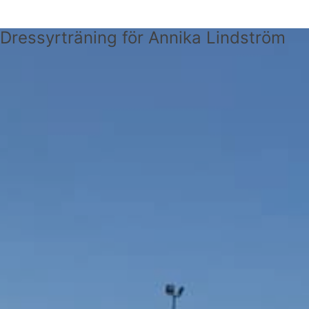
Dressyrträning för Annika Lindström