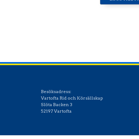
Ladda ner I
Besöksadress:
Vartofta Rid och Körsällskap
Slöta Backen 3
52197 Vartofta