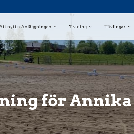
Att nyttja Anläggningen
Träning
Tävlingar
ning för Annik