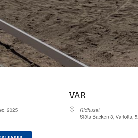
VAR
dec, 2025
Ridhuset
Slöta Backen 3, Vartofta, 
0
 KALENDER