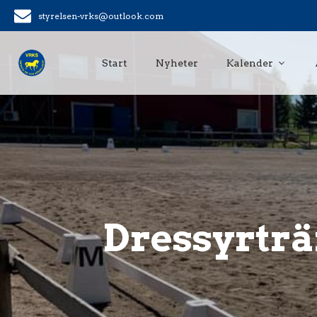
styrelsen-vrks@outlook.com
Start
Nyheter
Kalender
Dressyrträ