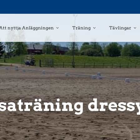
Att nyttja Anläggningen
Träning
Tävlingar
saträning dress