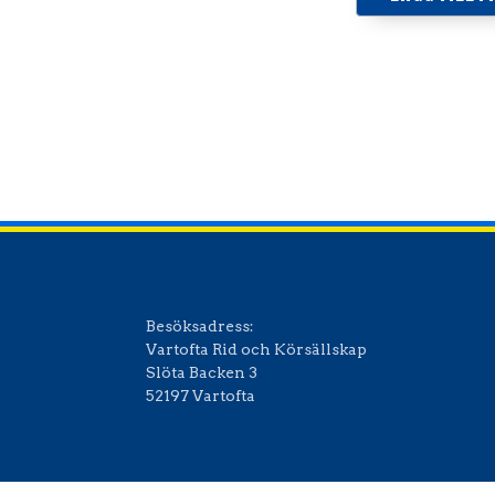
Ladda ner I
Besöksadress:
Vartofta Rid och Körsällskap
Slöta Backen 3
52197 Vartofta