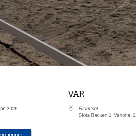
VAR
apr, 2026
Ridhuset
Slöta Backen 3, Vartofta, 
0
 KALENDER