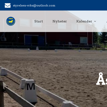
styrelsen-vrks@outlook.com
Start
Nyheter
Kalender
Å