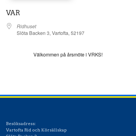
Ladda ner ICS
Google Kalender
VAR
Ridhuset
Slöta Backen 3, Vartofta, 52197
Välkommen på årsmöte i VRKS!
Besöksadress:
Vartofta Rid och Körsällskap