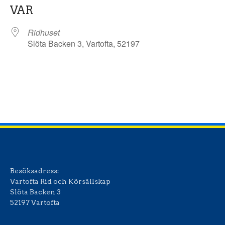
VAR
Ridhuset
Slöta Backen 3, Vartofta, 52197
Besöksadress:
Vartofta Rid och Körsällskap
Slöta Backen 3
52197 Vartofta