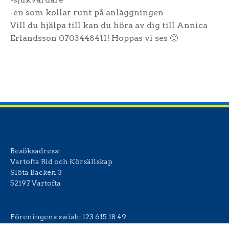
-en som kollar runt på anläggningen
Vill du hjälpa till kan du höra av dig till Annica
Erlandsson 0703448411! Hoppas vi ses 🙂
Besöksadress:
Vartofta Rid och Körsällskap
Slöta Backen 3
52197 Vartofta
Föreningens swish:
123 615 18 49
Bankgiro:
5494-5035