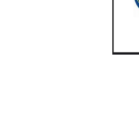
Besöksadress:
Vartofta Rid och Körsällskap